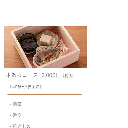
本あらコース12,0
00円
（税込）
《4名様～/要予約》
​・前菜
​・造り
​・焼きもの