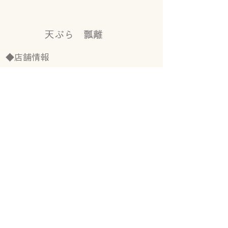
天ぷら 瓢離
◆店舗情報
​所在地/福岡県福岡市中央区春吉
3-13-23
​電話/092-406-0724
営業時間/16時00分～22時00分
定休日/月曜日